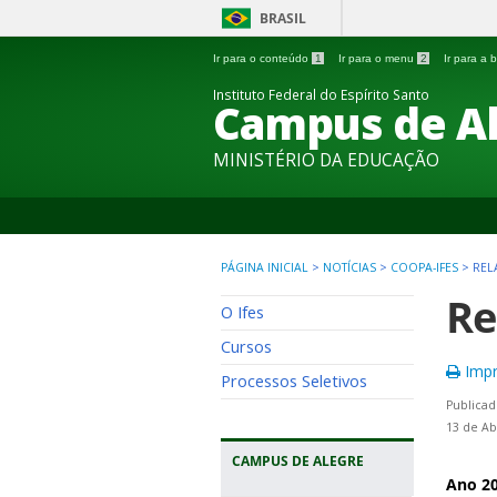
BRASIL
Ir para o conteúdo
1
Ir para o menu
2
Ir para a
Instituto Federal do Espírito Santo
Campus de A
MINISTÉRIO DA EDUCAÇÃO
PÁGINA INICIAL
>
NOTÍCIAS
>
COOPA-IFES
>
REL
Re
O Ifes
Cursos
Impr
Processos Seletivos
Publicad
13 de Ab
CAMPUS DE ALEGRE
Ano 2