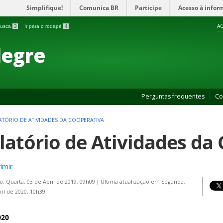
Simplifique!
Comunica BR
Participe
Acesso à infor
AC
 busca
3
Ir para o rodapé
4
legre
Perguntas frequentes
Co
ATÓRIO DE ATIVIDADES DA COOPERATIVA
latório de Atividades da
imir
o: Quarta, 03 de Abril de 2019, 09h09
|
Última atualização em Segunda,
ril de 2020, 10h39
020