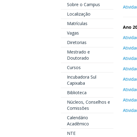
Sobre o Campus
Ativid
Localização
Matrículas
Ano 2
Vagas
Ativid
Diretorias
Ativid
Mestrado e
Doutorado
Ativid
Cursos
Ativid
Incubadora Sul
Ativid
Capixaba
Ativid
Biblioteca
Ativid
Núcleos, Conselhos e
Comissões
Ativid
Calendário
Acadêmico
NTE