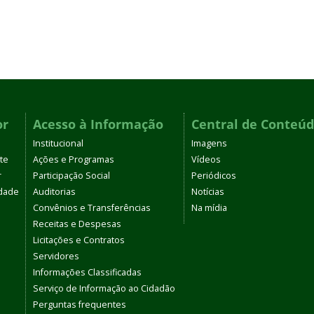
or
Acesso à Informação
Central de Conteú
Institucional
Imagens
te
Ações e Programas
Vídeos
r
Participação Social
Periódicos
dade
Auditorias
Notícias
Convênios e Transferências
Na mídia
Receitas e Despesas
Licitações e Contratos
Servidores
Informações Classificadas
Serviço de Informação ao Cidadão
Perguntas frequentes