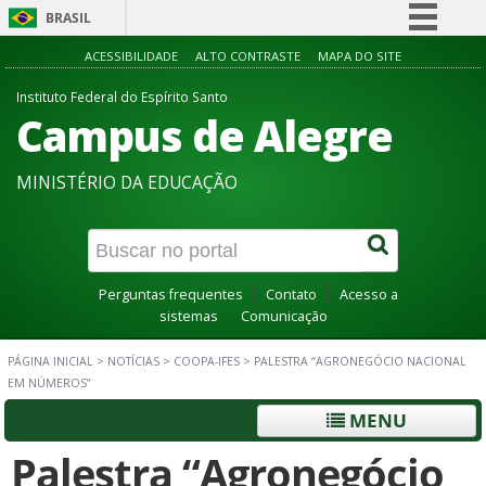
BRASIL
Simplifique!
ACESSIBILIDADE
ALTO CONTRASTE
MAPA DO SITE
Comunica BR
Instituto Federal do Espírito Santo
Campus de Alegre
Participe
Acesso à informação
MINISTÉRIO DA EDUCAÇÃO
Legislação
Canais
Perguntas frequentes
Contato
Acesso a
sistemas
Comunicação
PÁGINA INICIAL
>
NOTÍCIAS
>
COOPA-IFES
>
PALESTRA “AGRONEGÓCIO NACIONAL
EM NÚMEROS”
MENU
Palestra “Agronegócio