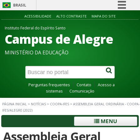
BRASIL
Simplifique!
ACESSIBILIDADE
ALTO CONTRASTE
MAPA DO SITE
Comunica BR
Instituto Federal do Espírito Santo
Campus de Alegre
Participe
Acesso à informação
MINISTÉRIO DA EDUCAÇÃO
Legislação
Canais
Perguntas frequentes
Contato
Acesso a
sistemas
Comunicação
PÁGINA INICIAL
>
NOTÍCIAS
>
COOPA-IFES
>
ASSEMBLEIA GERAL ORDINÁRIA - COOPA-
IFES/ALEGRE (2022)
MENU
Assembleia Geral