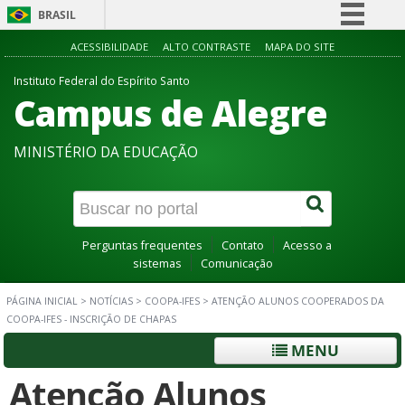
BRASIL
Simplifique!
ACESSIBILIDADE
ALTO CONTRASTE
MAPA DO SITE
Comunica BR
Instituto Federal do Espírito Santo
Campus de Alegre
Participe
Acesso à informação
MINISTÉRIO DA EDUCAÇÃO
Legislação
Canais
Perguntas frequentes
Contato
Acesso a
sistemas
Comunicação
PÁGINA INICIAL
>
NOTÍCIAS
>
COOPA-IFES
>
ATENÇÃO ALUNOS COOPERADOS DA
COOPA-IFES - INSCRIÇÃO DE CHAPAS
MENU
Atenção Alunos