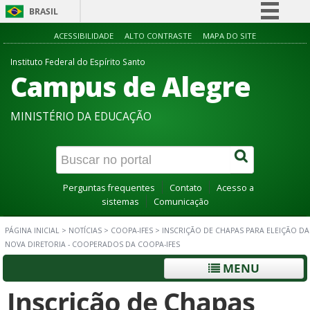
BRASIL
Simplifique!
ACESSIBILIDADE
ALTO CONTRASTE
MAPA DO SITE
Comunica BR
Instituto Federal do Espírito Santo
Campus de Alegre
Participe
Acesso à informação
MINISTÉRIO DA EDUCAÇÃO
Legislação
Canais
Perguntas frequentes
Contato
Acesso a
sistemas
Comunicação
PÁGINA INICIAL
>
NOTÍCIAS
>
COOPA-IFES
>
INSCRIÇÃO DE CHAPAS PARA ELEIÇÃO DA
NOVA DIRETORIA - COOPERADOS DA COOPA-IFES
MENU
Inscrição de Chapas