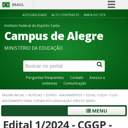
BRASIL
Simplifique!
ACESSIBILIDADE
ALTO CONTRASTE
MAPA DO SITE
Comunica BR
Instituto Federal do Espírito Santo
Campus de Alegre
Participe
Acesso à informação
MINISTÉRIO DA EDUCAÇÃO
Legislação
Canais
Perguntas frequentes
Contato
Acesso a
sistemas
Comunicação
PÁGINA INICIAL
>
NOTÍCIAS
>
EDITAIS - AFASTAMENTOS
>
EDITAL 1/2024 - CGGP -
AFASTAMENTO PARA CURSAR PÓS-GRADUAÇÃO STRICTO SENSU
MENU
Edital 1/2024 - CGGP -