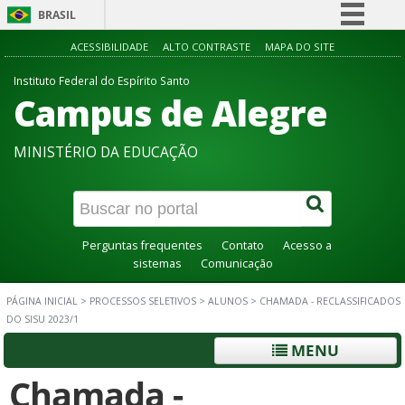
BRASIL
Simplifique!
ACESSIBILIDADE
ALTO CONTRASTE
MAPA DO SITE
Comunica BR
Instituto Federal do Espírito Santo
Campus de Alegre
Participe
Acesso à informação
MINISTÉRIO DA EDUCAÇÃO
Legislação
Canais
Perguntas frequentes
Contato
Acesso a
sistemas
Comunicação
PÁGINA INICIAL
>
PROCESSOS SELETIVOS
>
ALUNOS
>
CHAMADA - RECLASSIFICADOS
DO SISU 2023/1
MENU
Chamada -