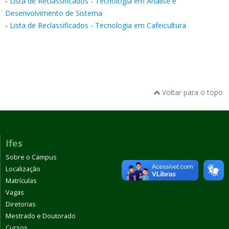
-
Lista de Reclassificados - Tecnologia em Análise e
Desenvolvimento de Sistema
-
Lista de Reclassificados - Tecnologia em Cafeicultura
Voltar para o topo
Ifes
Sobre o Campus
Localização
Matrículas
Vagas
Diretorias
Mestrado e Doutorado
Cursos