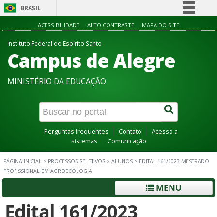
BRASIL
Simplifique!
ACESSIBILIDADE
ALTO CONTRASTE
MAPA DO SITE
Comunica BR
Instituto Federal do Espírito Santo
Campus de Alegre
Participe
Acesso à informação
MINISTÉRIO DA EDUCAÇÃO
Legislação
Canais
Perguntas frequentes
Contato
Acesso a
sistemas
Comunicação
PÁGINA INICIAL
>
PROCESSOS SELETIVOS
>
ALUNOS
>
EDITAL 161/2023 MESTRADO
PROFISSIONAL EM AGROECOLOGIA
MENU
Edital 161/2023