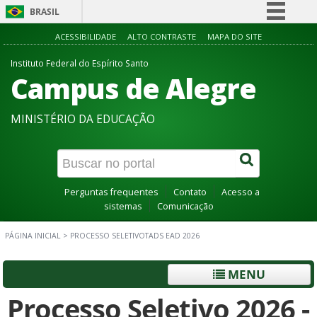
BRASIL
Simplifique!
ACESSIBILIDADE
ALTO CONTRASTE
MAPA DO SITE
Comunica BR
Instituto Federal do Espírito Santo
Campus de Alegre
Participe
Acesso à informação
MINISTÉRIO DA EDUCAÇÃO
Legislação
Canais
Perguntas frequentes
Contato
Acesso a
sistemas
Comunicação
PÁGINA INICIAL
>
PROCESSO SELETIVOTADS EAD 2026
MENU
Processo Seletivo 2026 -