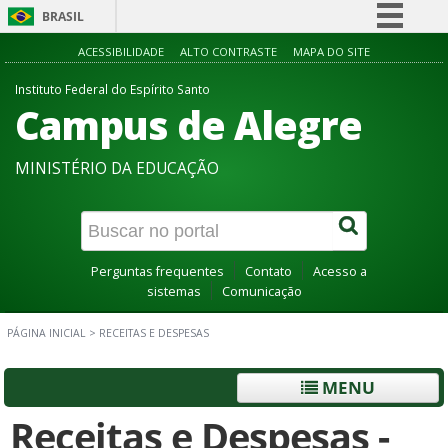
BRASIL
Simplifique!
ACESSIBILIDADE
ALTO CONTRASTE
MAPA DO SITE
Comunica BR
Instituto Federal do Espírito Santo
Campus de Alegre
Participe
Acesso à informação
MINISTÉRIO DA EDUCAÇÃO
Legislação
Canais
Perguntas frequentes
Contato
Acesso a
sistemas
Comunicação
PÁGINA INICIAL
>
RECEITAS E DESPESAS
MENU
Receitas e Despesas -