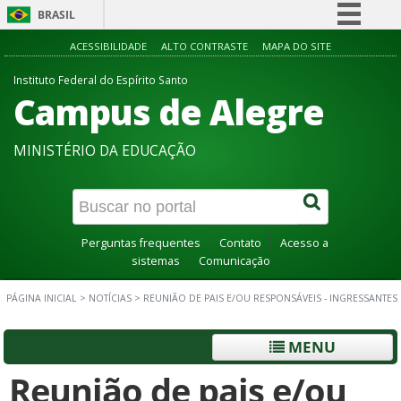
BRASIL
Simplifique!
ACESSIBILIDADE
ALTO CONTRASTE
MAPA DO SITE
Comunica BR
Instituto Federal do Espírito Santo
Campus de Alegre
Participe
Acesso à informação
MINISTÉRIO DA EDUCAÇÃO
Legislação
Canais
Perguntas frequentes
Contato
Acesso a
sistemas
Comunicação
PÁGINA INICIAL
>
NOTÍCIAS
>
REUNIÃO DE PAIS E/OU RESPONSÁVEIS - INGRESSANTES
MENU
Reunião de pais e/ou