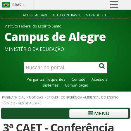
BRASIL
Simplifique!
ACESSIBILIDADE
ALTO CONTRASTE
MAPA DO SITE
Comunica BR
Instituto Federal do Espírito Santo
Campus de Alegre
Participe
Acesso à informação
MINISTÉRIO DA EDUCAÇÃO
Legislação
Canais
Perguntas frequentes
Contato
Acesso a
sistemas
Comunicação
PÁGINA INICIAL
>
NOTÍCIAS
>
3ª CAET - CONFERÊNCIA AMBIENTAL DO ENSINO
TÉCNICO - IFES DE ALEGRE
MENU
3ª CAET - Conferência