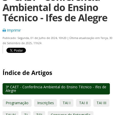
Ambiental do Ensino
Técnico - Ifes de Alegre
Imprimir
Publicado: Segunda, 01 de Julho de 2024, 10h20
|
Última atualização em Terça, 30
de Setembro de 2025, 11h24
Índice de Artigos
3ª CAET - Conferência Ambiental do Ensino Técnico - Ifes de
Alegre
Programação
Inscrições
TAI I
TAI II
TAI III
TAI IV
TI
TGI
Concurso de Fotografia