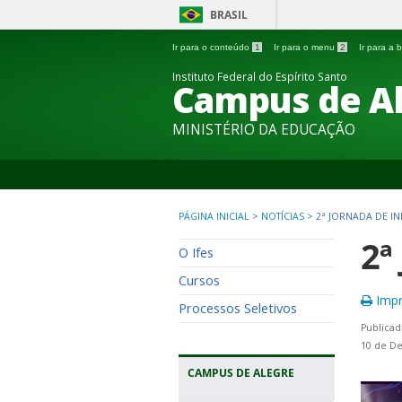
BRASIL
Ir para o conteúdo
1
Ir para o menu
2
Ir para a
Instituto Federal do Espírito Santo
Campus de A
MINISTÉRIO DA EDUCAÇÃO
PÁGINA INICIAL
>
NOTÍCIAS
>
2ª JORNADA DE I
2ª
O Ifes
Cursos
Impr
Processos Seletivos
Publicad
10 de D
CAMPUS DE ALEGRE