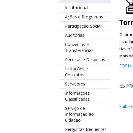
Institucional
Ações e Programas
Tor
Participação Social
O torne
Auditorias
estudan
Convênios e
Haverá
Transferências
Mais de
Receitas e Despesas
FORMU
Licitações e
Contratos
Servidores
✍️
PR
Informações
Classificadas
Saiba 
Serviço de
Informação ao
Cidadão
Perguntas frequentes