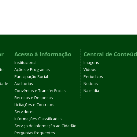
or
Acesso à Informação
Central de Conteú
Institucional
Imagens
te
Ações e Programas
Vídeos
r
Participação Social
Periódicos
dade
Auditorias
Notícias
Convênios e Transferências
Na mídia
Receitas e Despesas
Licitações e Contratos
Servidores
Informações Classificadas
Serviço de Informação ao Cidadão
Perguntas frequentes