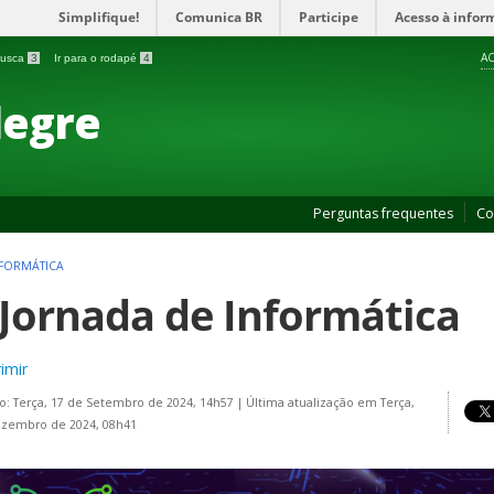
Simplifique!
Comunica BR
Participe
Acesso à infor
AC
 busca
3
Ir para o rodapé
4
legre
Perguntas frequentes
Co
NFORMÁTICA
 Jornada de Informática
imir
o: Terça, 17 de Setembro de 2024, 14h57
|
Última atualização em Terça,
ezembro de 2024, 08h41