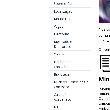
Sobre o Campus
Localização
Matrículas
Vagas
Nos di
Diretorias
comuni
e Dese
Mestrado e
Doutorado
O even
Cursos
Incubadora Sul
Capixaba
Biblioteca
Min
Núcleos, Conselhos e
Comissões
Durante
comunid
Calendário
Os mini
Acadêmico
campus
NTE
Minicur