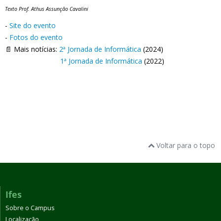
Texto Prof. Athus Assunção Cavalini
-
Site do evento
-
Fotos do evento
📄 Mais notícias:
2ª Jornada de Informática
(2024)
1ª Jornada de Informática
(2022)
Voltar para o topo
Ifes
Sobre o Campus
Localização