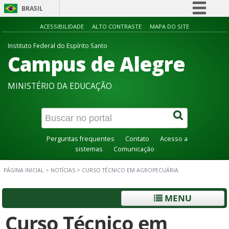
BRASIL
Simplifique!
ACESSIBILIDADE
ALTO CONTRASTE
MAPA DO SITE
Comunica BR
Instituto Federal do Espírito Santo
Campus de Alegre
Participe
Acesso à informação
MINISTÉRIO DA EDUCAÇÃO
Legislação
Canais
Perguntas frequentes
Contato
Acesso a
sistemas
Comunicação
PÁGINA INICIAL
>
NOTÍCIAS
>
CURSO TÉCNICO EM AGROPECUÁRIA
MENU
Curso Técnico em