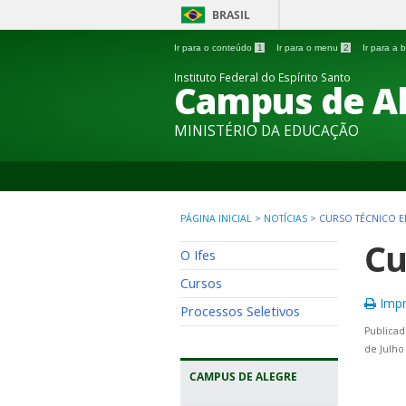
BRASIL
Ir para o conteúdo
1
Ir para o menu
2
Ir para a
Instituto Federal do Espírito Santo
Campus de A
MINISTÉRIO DA EDUCAÇÃO
PÁGINA INICIAL
>
NOTÍCIAS
>
CURSO TÉCNICO 
Cu
O Ifes
Cursos
Impr
Processos Seletivos
Publicad
de Julho
CAMPUS DE ALEGRE