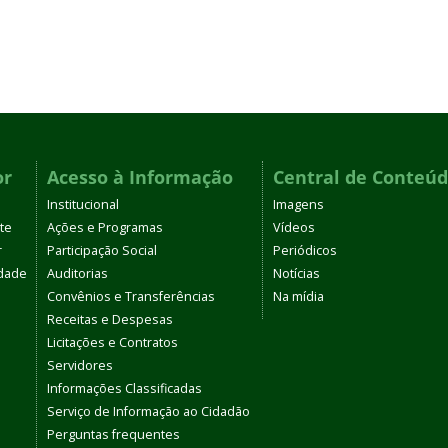
or
Acesso à Informação
Central de Conteú
Institucional
Imagens
te
Ações e Programas
Vídeos
r
Participação Social
Periódicos
dade
Auditorias
Notícias
Convênios e Transferências
Na mídia
Receitas e Despesas
Licitações e Contratos
Servidores
Informações Classificadas
Serviço de Informação ao Cidadão
Perguntas frequentes