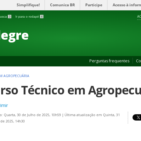
Simplifique!
Comunica BR
Participe
Acesso à infor
AC
 busca
3
Ir para o rodapé
4
legre
Perguntas frequentes
Co
EM AGROPECUÁRIA
rso Técnico em Agropecu
imir
o: Quarta, 30 de Julho de 2025, 10h59
|
Última atualização em Quinta, 31
 de 2025, 14h30