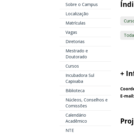
Índi
Sobre o Campus
Localização
Curs
Matrículas
Vagas
Toda
Diretorias
Mestrado e
Doutorado
Cursos
+ I
Incubadora Sul
Capixaba
Coorde
Biblioteca
E-mail
Núcleos, Conselhos e
Comissões
Calendário
Pro
Acadêmico
NTE