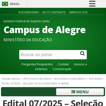
BRASIL
Simplifique!
ACESSIBILIDADE
ALTO CONTRASTE
MAPA DO SITE
Comunica BR
Instituto Federal do Espírito Santo
Campus de Alegre
Participe
Acesso à informação
MINISTÉRIO DA EDUCAÇÃO
Legislação
Canais
Perguntas frequentes
Contato
Acesso a
sistemas
Comunicação
PÁGINA INICIAL
>
PROCESSOS SELETIVOS
>
BOLSISTAS E ESTAGIÁRIOS
>
BOLSISTAS
>
EDITAL 07/2025 – SELEÇÃO DE BOLSISTA PARA O NAPNE
MENU
Edital 07/2025 – Seleção