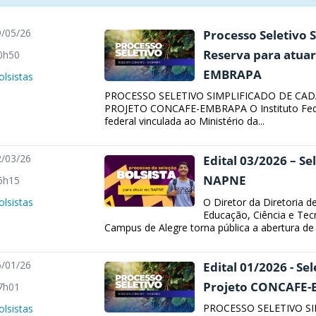
/05/26
Processo Seletivo 
Reserva para atua
0h50
EMBRAPA
olsistas
PROCESSO SELETIVO SIMPLIFICADO DE CA
PROJETO CONCAFE-EMBRAPA O Instituto Federa
federal vinculada ao Ministério da...
/03/26
Edital 03/2026 – Se
NAPNE
6h15
O Diretor da Diretoria d
olsistas
Educação, Ciência e Tecn
Campus de Alegre torna pública a abertura de i
/01/26
Edital 01/2026 - Se
Projeto CONCAFE
7h01
PROCESSO SELETIVO S
olsistas