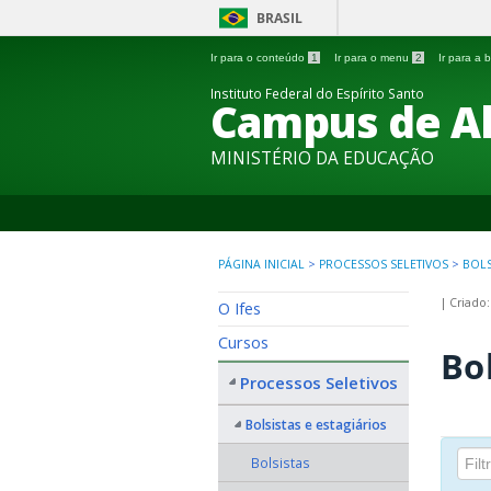
BRASIL
Ir para o conteúdo
1
Ir para o menu
2
Ir para a
Instituto Federal do Espírito Santo
Campus de A
MINISTÉRIO DA EDUCAÇÃO
PÁGINA INICIAL
>
PROCESSOS SELETIVOS
>
BOLS
|
Criado:
O Ifes
Cursos
Bo
Processos Seletivos
Bolsistas e estagiários
Bolsistas