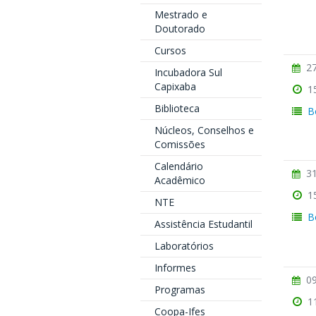
Mestrado e
Doutorado
Cursos
27
Incubadora Sul
Capixaba
1
Biblioteca
B
Núcleos, Conselhos e
Comissões
Calendário
31
Acadêmico
1
NTE
B
Assistência Estudantil
Laboratórios
Informes
09
Programas
1
Coopa-Ifes