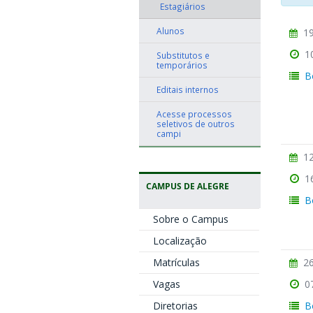
Estagiários
Alunos
19
1
Substitutos e
temporários
B
Editais internos
Acesse processos
seletivos de outros
campi
12
1
CAMPUS DE ALEGRE
B
Sobre o Campus
Localização
26
Matrículas
0
Vagas
B
Diretorias