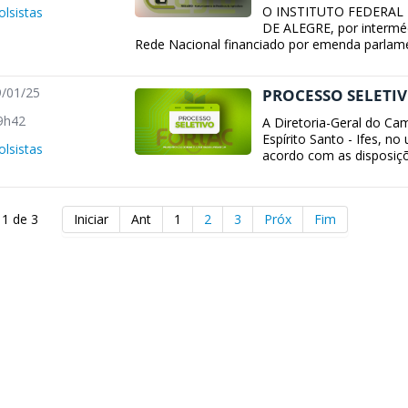
O INSTITUTO FEDERAL 
olsistas
DE ALEGRE, por intermé
Rede Nacional financiado por emenda parlament
/01/25
PROCESSO SELETIV
9h42
A Diretoria-Geral do Cam
Espírito Santo - Ifes, no
olsistas
acordo com as disposiçõe
 1 de 3
Iniciar
Ant
1
2
3
Próx
Fim