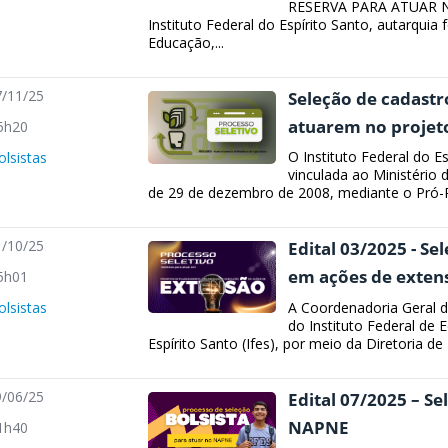
RESERVA PARA ATUAR
Instituto Federal do Espírito Santo, autarquia 
Educação,...
/11/25
Seleção de cadastr
atuarem no projet
5h20
O Instituto Federal do Es
olsistas
vinculada ao Ministério 
de 29 de dezembro de 2008, mediante o Pró-Re
/10/25
Edital 03/2025 - Se
em ações de exten
5h01
A Coordenadoria Geral 
olsistas
do Instituto Federal de 
Espírito Santo (Ifes), por meio da Diretoria de 
/06/25
Edital 07/2025 – Se
NAPNE
1h40