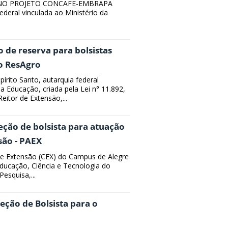
 NO PROJETO CONCAFE-EMBRAPA
federal vinculada ao Ministério da
o de reserva para bolsistas
o ResAgro
pírito Santo, autarquia federal
da Educação, criada pela Lei n° 11.892,
itor de Extensão,...
leção de bolsista para atuação
são - PAEX
de Extensão (CEX) do Campus de Alegre
Educação, Ciência e Tecnologia do
Pesquisa,...
leção de Bolsista para o