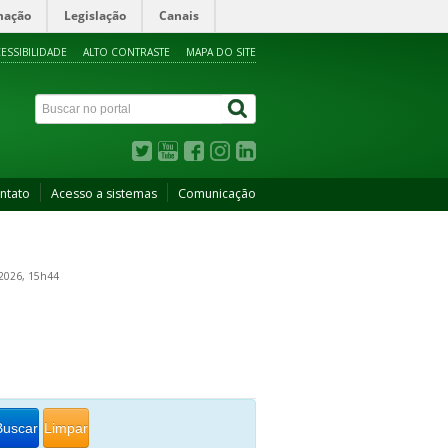
mação
Legislação
Canais
ESSIBILIDADE
ALTO CONTRASTE
MAPA DO SITE
ntato
Acesso a sistemas
Comunicação
2026, 15h44
Buscar
Limpar