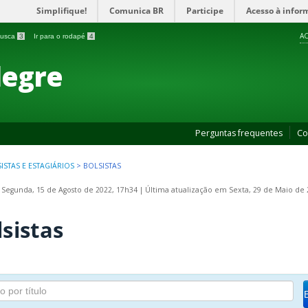
Simplifique!
Comunica BR
Participe
Acesso à infor
AC
 busca
3
Ir para o rodapé
4
legre
Perguntas frequentes
Co
ISTAS E ESTAGIÁRIOS
>
BOLSISTAS
 Segunda, 15 de Agosto de 2022, 17h34
|
Última atualização em Sexta, 29 de Maio de 
lsistas