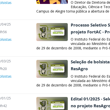
O Diretor da Diretoria d
olsistas
Educação, Ciência e Tecn
Campus de Alegre torna pública a abertura de i
/04/25
Processo Seletivo 
projeto FortAC - P
3h56
O Instituto Federal do Es
olsistas
vinculada ao Ministério 
de 29 de dezembro de 2008, mediante o Pró-Re
/03/25
Seleção de bolsista
ResAgro
7h20
O Instituto Federal do Es
olsistas
vinculada ao Ministério 
de 29 de dezembro de 2008, mediante o Pró-Re
/01/25
Edital 01/2025 - Se
no projeto ResAgr
9h42