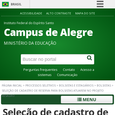
BRASIL
Simplifique!
ACESSIBILIDADE
ALTO CONTRASTE
MAPA DO SITE
Comunica BR
Instituto Federal do Espírito Santo
Campus de Alegre
Participe
Acesso à informação
MINISTÉRIO DA EDUCAÇÃO
Legislação
Canais
Perguntas frequentes
Contato
Acesso a
sistemas
Comunicação
PÁGINA INICIAL
>
PROCESSOS SELETIVOS
>
BOLSISTAS E ESTAGIÁRIOS
>
BOLSISTAS
>
SELEÇÃO DE CADASTRO DE RESERVA PARA BOLSISTAS ATUAREM NO PROJETO
RESAGRO
MENU
Seleção de cadastro de