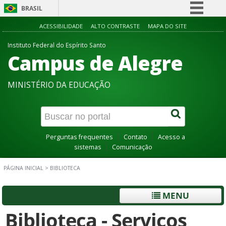
BRASIL
Simplifique!
ACESSIBILIDADE
ALTO CONTRASTE
MAPA DO SITE
Comunica BR
Instituto Federal do Espírito Santo
Campus de Alegre
Participe
Acesso à informação
MINISTÉRIO DA EDUCAÇÃO
Legislação
Canais
Perguntas frequentes
Contato
Acesso a
sistemas
Comunicação
PÁGINA INICIAL
>
BIBLIOTECA
MENU
Biblioteca - Serviços