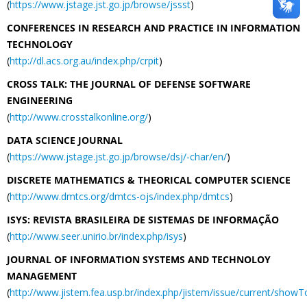
(
https://www.jstage.jst.go.jp/browse/jssst
)
CONFERENCES IN RESEARCH AND PRACTICE IN INFORMATION
TECHNOLOGY
(
http://dl.acs.org.au/index.php/crpit
)
CROSS TALK: THE JOURNAL OF DEFENSE SOFTWARE
ENGINEERING
(
http://www.crosstalkonline.org/
)
DATA SCIENCE JOURNAL
(
https://www.jstage.jst.go.jp/browse/dsj/-char/en/
)
DISCRETE MATHEMATICS & THEORICAL COMPUTER SCIENCE
(
http://www.dmtcs.org/dmtcs-ojs/index.php/dmtcs
)
ISYS: REVISTA BRASILEIRA DE SISTEMAS DE INFORMAÇÃO
(
http://www.seer.unirio.br/index.php/isys
)
JOURNAL OF INFORMATION SYSTEMS AND TECHNOLOY
MANAGEMENT
(
http://www.jistem.fea.usp.br/index.php/jistem/issue/current/showT