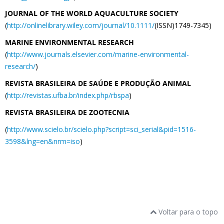
JOURNAL OF THE WORLD AQUACULTURE SOCIETY
(
http://onlinelibrary.wiley.com/journal/10.1111/
(ISSN)1749-7345)
MARINE ENVIRONMENTAL RESEARCH
(
http://www.journals.elsevier.com/marine-environmental-
research/
)
REVISTA BRASILEIRA DE SAÚDE E PRODUÇÃO ANIMAL
(
http://revistas.ufba.br/index.php/rbspa
)
REVISTA BRASILEIRA DE ZOOTECNIA
(
http://www.scielo.br/scielo.php?script=sci_serial&pid=1516-
3598&lng=en&nrm=iso
)
Voltar para o topo