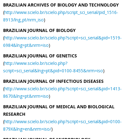
BRAZILIAN ARCHIVES OF BIOLOGY AND TECHNOLOGY
(
http://www.scielo.br/scielo.php/script_sci_serial/pid_1516-
8913/lng_pt/nrm_iso
)
BRAZILIAN JOURNAL OF BIOLOGY
(
http://www.scielo.br/scielo.php?script=sci_serial&pid=1519-
6984&lng=pt&nrm=iso
)
BRAZILIAN JOURNAL OF GENETICS
(
http://www.scielo.br/scielo.php?
script=sci_serial&lng=pt&pid=0100-8455&nrm=iso
)
BRAZILIAN JOURNAL OF INFECTIOUS DISEASES
(
http://www.scielo.br/scielo.php?script=sci_serial&pid=1413-
8670&lng=pt&nrm=iso
)
BRAZILIAN JOURNAL OF MEDICAL AND BIOLOGICAL
RESEARCH
(
http://www.scielo.br/scielo.php?script=sci_serial&pid=0100-
879X&lng=en&nrm=iso/
)