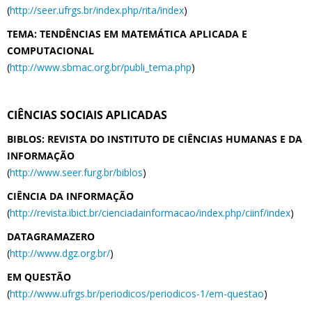
(
http://seer.ufrgs.br/index.php/rita/index
)
TEMA: TENDÊNCIAS EM MATEMÁTICA APLICADA E
COMPUTACIONAL
(
http://www.sbmac.org.br/publi_tema.php
)
CIÊNCIAS SOCIAIS APLICADAS
BIBLOS: REVISTA DO INSTITUTO DE CIÊNCIAS HUMANAS E DA
INFORMAÇÃO
(
http://www.seer.furg.br/biblos
)
CIÊNCIA DA INFORMAÇÃO
(
http://revista.ibict.br/cienciadainformacao/index.php/ciinf/index
)
DATAGRAMAZERO
(
http://www.dgz.org.br/
)
EM QUESTÃO
(
http://www.ufrgs.br/periodicos/periodicos-1/em-questao
)