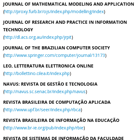
JOURNAL OF MATHEMATICAL MODELING AND APPLICATION
(
http://proxy.furb.br/ojs/index.php/modelling/index
)
JOURNAL OF RESEARCH AND PRACTICE IN INFORMATION
TECHNOLOGY
(
http://dl.acs.org.au/index.php/jrpit
)
JOURNAL OF THE BRAZILIAN COMPUTER SOCIETY
(
http://www.springer.com/computer/journal/13173
)
LEO, LETTERATURA ELETTRONICA ONLINE
(
http://bollettino.cilea.it/index.php
)
NAVUS: REVISTA DE GESTÃO E TECNOLOGIA
(
http://navus.sc.senac.br/index.php/navus
)
REVISTA BRASILEIRA DE COMPUTAÇÃO APLICADA
(
http://www.upf.br/seer/index.php/rbca
)
REVISTA BRASILEIRA DE INFORMAÇÃO NA EDUCAÇÃO
(
http://www.br-ie.org/pub/index.php/rbie
)
REVISTA DE SISTEMAS DE INFORMAÇÃO DA FACULDADE