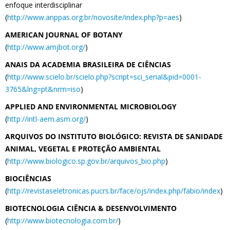
enfoque interdisciplinar
(
http://www.anppas.org.br/novosite/index.php?p=aes
)
AMERICAN JOURNAL OF BOTANY
(
http://www.amjbot.org/
)
ANAIS DA ACADEMIA BRASILEIRA DE CIÊNCIAS
(
http://www.scielo.br/scielo.php?script=sci_serial&pid=0001-
3765&lng=pt&nrm=iso
)
APPLIED AND ENVIRONMENTAL MICROBIOLOGY
(
http://intl-aem.asm.org/
)
ARQUIVOS DO INSTITUTO BIOLÓGICO: REVISTA DE SANIDADE
ANIMAL, VEGETAL E PROTEÇÃO AMBIENTAL
(
http://www.biologico.sp.gov.br/arquivos_bio.php
)
BIOCIÊNCIAS
(
http://revistaseletronicas.pucrs.br/face/ojs/index.php/fabio/index
)
BIOTECNOLOGIA CIÊNCIA & DESENVOLVIMENTO
(
http://www.biotecnologia.com.br/
)