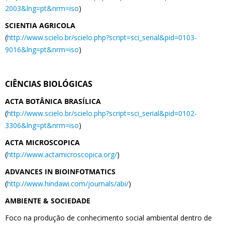
2003&lng=pt&nrm=iso
)
SCIENTIA AGRICOLA
(
http://www.scielo.br/scielo.php?script=sci_serial&pid=0103-
9016&lng=pt&nrm=iso
)
CIÊNCIAS BIOLÓGICAS
ACTA BOTÂNICA BRASÍLICA
(
http://www.scielo.br/scielo.php?script=sci_serial&pid=0102-
3306&lng=pt&nrm=iso
)
ACTA MICROSCOPICA
(
http://www.actamicroscopica.org/
)
ADVANCES IN BIOINFOTMATICS
(
http://www.hindawi.com/journals/abi/
)
AMBIENTE & SOCIEDADE
Foco na produção de conhecimento social ambiental dentro de