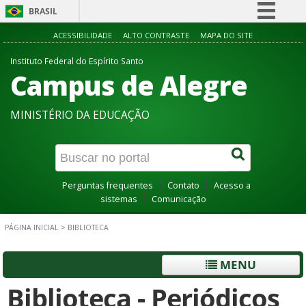
BRASIL
Simplifique!
ACESSIBILIDADE
ALTO CONTRASTE
MAPA DO SITE
Comunica BR
Instituto Federal do Espírito Santo
Campus de Alegre
Participe
Acesso à informação
MINISTÉRIO DA EDUCAÇÃO
Legislação
Canais
Perguntas frequentes
Contato
Acesso a
sistemas
Comunicação
PÁGINA INICIAL
>
BIBLIOTECA
MENU
Biblioteca - Periódicos