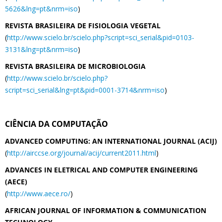
5626&lng=pt&nrm=iso
)
REVISTA BRASILEIRA DE FISIOLOGIA VEGETAL
(
http://www.scielo.br/scielo.php?script=sci_serial&pid=0103-
3131&lng=pt&nrm=iso
)
REVISTA BRASILEIRA DE MICROBIOLOGIA
(
http://www.scielo.br/scielo.php?
script=sci_serial&lng=pt&pid=0001-3714&nrm=iso
)
CIÊNCIA DA COMPUTAÇÃO
ADVANCED COMPUTING: AN INTERNATIONAL JOURNAL (ACIJ)
(
http://airccse.org/journal/acij/current2011.html
)
ADVANCES IN ELETRICAL AND COMPUTER ENGINEERING
(AECE)
(
http://www.aece.ro/
)
AFRICAN JOURNAL OF INFORMATION & COMMUNICATION