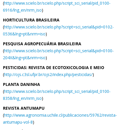
(
http://www.scielo.br/scielo.php/script_sci_serial/pid_0100-
6916/lng_en/nrm_iso
)
HORTICULTURA BRASILEIRA
(
http://www.scielo.br/scielo.php?script=sci_serial&pid=0102-
0536&lng=pt&nrm=iso
)
PESQUISA AGROPECUÁRIA BRASILEIRA
(
http://www.scielo.br/scielo.php?script=sci_serial&pid=0100-
204X&lng=pt&nrm=iso
)
PESTICIDAS: REVISTA DE ECOTOXICOLOGIA E MEIO
(
http://ojs.c3sl.ufpr.br/ojs2/index.php/pesticidas/
)
PLANTA DANINHA
(
http://www.scielo.br/scielo.php/script_sci_serial/pid_0100-
8358/lng_en/nrm_iso
)
REVISTA ANTUMAPU
(
http://www.agronomia.uchile.cl/publicaciones/59762/revista-
antumapu-vol-8
)