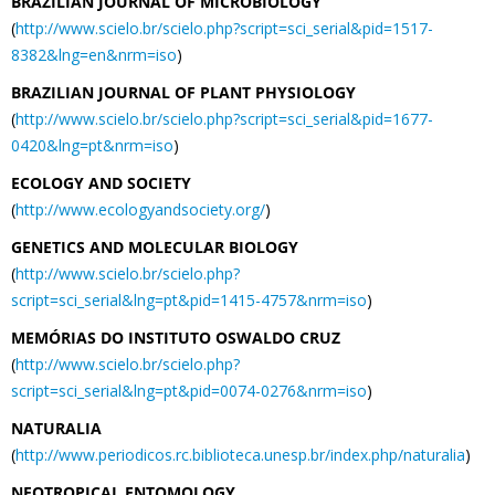
BRAZILIAN JOURNAL OF MICROBIOLOGY
(
http://www.scielo.br/scielo.php?script=sci_serial&pid=1517-
8382&lng=en&nrm=iso
)
BRAZILIAN JOURNAL OF PLANT PHYSIOLOGY
(
http://www.scielo.br/scielo.php?script=sci_serial&pid=1677-
0420&lng=pt&nrm=iso
)
ECOLOGY AND SOCIETY
(
http://www.ecologyandsociety.org/
)
GENETICS AND MOLECULAR BIOLOGY
(
http://www.scielo.br/scielo.php?
script=sci_serial&lng=pt&pid=1415-4757&nrm=iso
)
MEMÓRIAS DO INSTITUTO OSWALDO CRUZ
(
http://www.scielo.br/scielo.php?
script=sci_serial&lng=pt&pid=0074-0276&nrm=iso
)
NATURALIA
(
http://www.periodicos.rc.biblioteca.unesp.br/index.php/naturalia
)
NEOTROPICAL ENTOMOLOGY