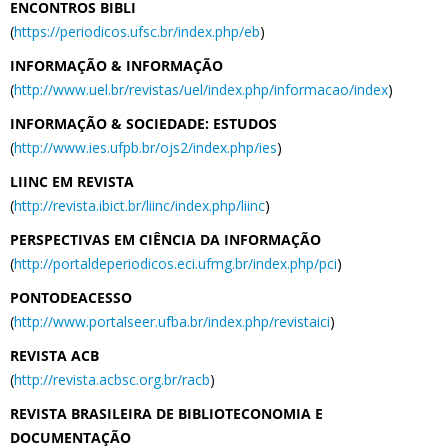
ENCONTROS BIBLI
(
https://periodicos.ufsc.br/index.php/eb
)
INFORMAÇÃO & INFORMAÇÃO
(
http://www.uel.br/revistas/uel/index.php/informacao/index
)
INFORMAÇÃO & SOCIEDADE: ESTUDOS
(
http://www.ies.ufpb.br/ojs2/index.php/ies
)
LIINC EM REVISTA
(
http://revista.ibict.br/liinc/index.php/liinc
)
PERSPECTIVAS EM CIÊNCIA DA INFORMAÇÃO
(
http://portaldeperiodicos.eci.ufmg.br/index.php/pci
)
PONTODEACESSO
(
http://www.portalseer.ufba.br/index.php/revistaici
)
REVISTA ACB
(
http://revista.acbsc.org.br/racb
)
REVISTA BRASILEIRA DE BIBLIOTECONOMIA E
DOCUMENTAÇÃO