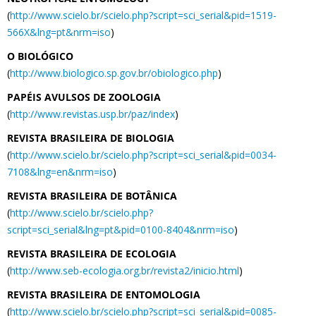
(
http://www.scielo.br/scielo.php?script=sci_serial&pid=1519-
566X&lng=pt&nrm=iso
)
O BIOLÓGICO
(
http://www.biologico.sp.gov.br/obiologico.php
)
PAPÉIS AVULSOS DE ZOOLOGIA
(
http://www.revistas.usp.br/paz/index
)
REVISTA BRASILEIRA DE BIOLOGIA
(
http://www.scielo.br/scielo.php?script=sci_serial&pid=0034-
7108&lng=en&nrm=iso
)
REVISTA BRASILEIRA DE BOTÂNICA
(
http://www.scielo.br/scielo.php?
script=sci_serial&lng=pt&pid=0100-8404&nrm=iso
)
REVISTA BRASILEIRA DE ECOLOGIA
(
http://www.seb-ecologia.org.br/revista2/inicio.html
)
REVISTA BRASILEIRA DE ENTOMOLOGIA
(
http://www.scielo.br/scielo.php?script=sci_serial&pid=0085-