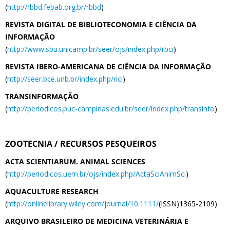
(
http://rbbd.febab.org.br/rbbd
)
REVISTA DIGITAL DE BIBLIOTECONOMIA E CIÊNCIA DA
INFORMAÇÃO
(
http://www.sbu.unicamp.br/seer/ojs/index.php/rbci
)
REVISTA IBERO-AMERICANA DE CIÊNCIA DA INFORMAÇÃO
(
http://seer.bce.unb.br/index.php/rici
)
TRANSINFORMAÇÃO
(
http://periodicos.puc-campinas.edu.br/seer/index.php/transinfo
)
ZOOTECNIA / RECURSOS PESQUEIROS
ACTA SCIENTIARUM. ANIMAL SCIENCES
(
http://periodicos.uem.br/ojs/index.php/ActaSciAnimSci
)
AQUACULTURE RESEARCH
(
http://onlinelibrary.wiley.com/journal/10.1111/
(ISSN)1365-2109)
ARQUIVO BRASILEIRO DE MEDICINA VETERINÁRIA E