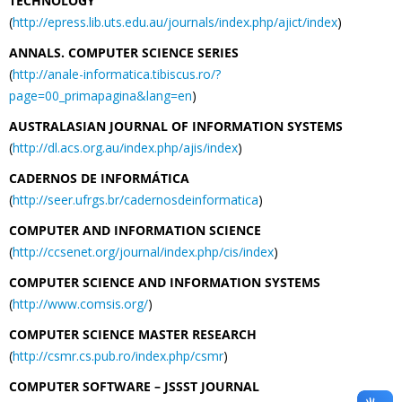
TECHNOLOGY
(
http://epress.lib.uts.edu.au/journals/index.php/ajict/index
)
ANNALS. COMPUTER SCIENCE SERIES
(
http://anale-informatica.tibiscus.ro/?
page=00_primapagina&lang=en
)
AUSTRALASIAN JOURNAL OF INFORMATION SYSTEMS
(
http://dl.acs.org.au/index.php/ajis/index
)
CADERNOS DE INFORMÁTICA
(
http://seer.ufrgs.br/cadernosdeinformatica
)
COMPUTER AND INFORMATION SCIENCE
(
http://ccsenet.org/journal/index.php/cis/index
)
COMPUTER SCIENCE AND INFORMATION SYSTEMS
(
http://www.comsis.org/
)
COMPUTER SCIENCE MASTER RESEARCH
(
http://csmr.cs.pub.ro/index.php/csmr
)
COMPUTER SOFTWARE – JSSST JOURNAL