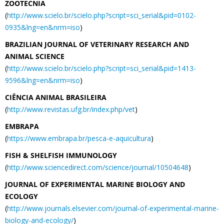
ZOOTECNIA
(
http://www.scielo.br/scielo.php?script=sci_serial&pid=0102-
0935&lng=en&nrm=iso
)
BRAZILIAN JOURNAL OF VETERINARY RESEARCH AND
ANIMAL SCIENCE
(
http://www.scielo.br/scielo.php?script=sci_serial&pid=1413-
9596&lng=en&nrm=iso
)
CIÊNCIA ANIMAL BRASILEIRA
(
http://www.revistas.ufg.br/index.php/vet
)
EMBRAPA
(
https://www.embrapa.br/pesca-e-aquicultura
)
FISH & SHELFISH IMMUNOLOGY
(
http://www.sciencedirect.com/science/journal/10504648
)
JOURNAL OF EXPERIMENTAL MARINE BIOLOGY AND
ECOLOGY
(
http://www.journals.elsevier.com/journal-of-experimental-marine-
biology-and-ecology/
)