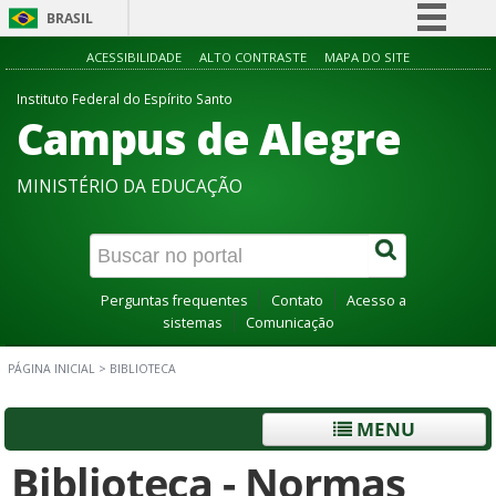
BRASIL
Simplifique!
ACESSIBILIDADE
ALTO CONTRASTE
MAPA DO SITE
Comunica BR
Instituto Federal do Espírito Santo
Campus de Alegre
Participe
Acesso à informação
MINISTÉRIO DA EDUCAÇÃO
Legislação
Canais
Perguntas frequentes
Contato
Acesso a
sistemas
Comunicação
PÁGINA INICIAL
>
BIBLIOTECA
MENU
Biblioteca - Normas