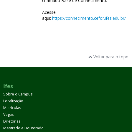
chamado Base de Conhecimento.
Acesse
aqui:
https://conhecimento.cefor.ifes.edu.br/
Voltar para o topo
Ifes
Sobre o Campus
Localização
Matrículas
Vagas
Diretorias
Mestrado e Doutorado