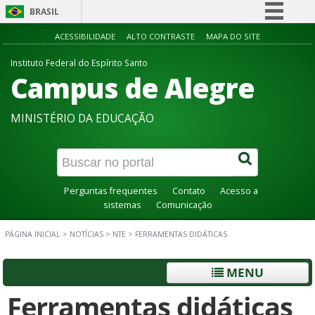
BRASIL
Simplifique!
ACESSIBILIDADE
ALTO CONTRASTE
MAPA DO SITE
Comunica BR
Instituto Federal do Espírito Santo
Campus de Alegre
Participe
Acesso à informação
MINISTÉRIO DA EDUCAÇÃO
Legislação
Canais
Perguntas frequentes
Contato
Acesso a
sistemas
Comunicação
PÁGINA INICIAL
>
NOTÍCIAS
>
NTE
>
FERRAMENTAS DIDÁTICAS
MENU
Ferramentas didáticas