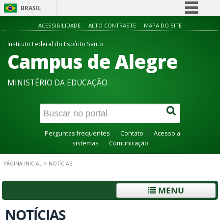
BRASIL
Simplifique!
ACESSIBILIDADE
ALTO CONTRASTE
MAPA DO SITE
Comunica BR
Instituto Federal do Espírito Santo
Campus de Alegre
Participe
Acesso à informação
MINISTÉRIO DA EDUCAÇÃO
Legislação
Canais
Perguntas frequentes
Contato
Acesso a
sistemas
Comunicação
PÁGINA INICIAL
>
NOTÍCIAS
MENU
NOTÍCIAS