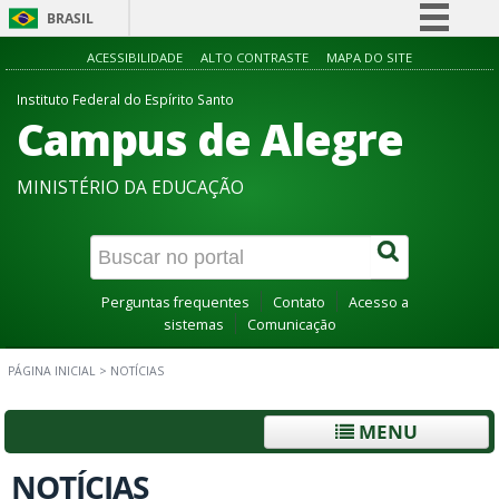
BRASIL
Simplifique!
ACESSIBILIDADE
ALTO CONTRASTE
MAPA DO SITE
Comunica BR
Instituto Federal do Espírito Santo
Campus de Alegre
Participe
Acesso à informação
MINISTÉRIO DA EDUCAÇÃO
Legislação
Canais
Perguntas frequentes
Contato
Acesso a
sistemas
Comunicação
PÁGINA INICIAL
>
NOTÍCIAS
MENU
NOTÍCIAS