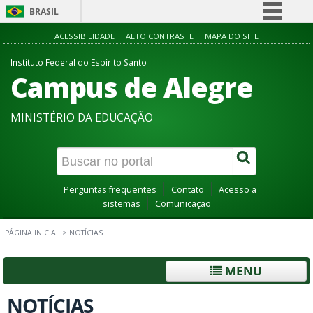
BRASIL
Simplifique!
ACESSIBILIDADE
ALTO CONTRASTE
MAPA DO SITE
Comunica BR
Instituto Federal do Espírito Santo
Campus de Alegre
Participe
Acesso à informação
MINISTÉRIO DA EDUCAÇÃO
Legislação
Canais
Perguntas frequentes
Contato
Acesso a
sistemas
Comunicação
PÁGINA INICIAL
>
NOTÍCIAS
MENU
NOTÍCIAS