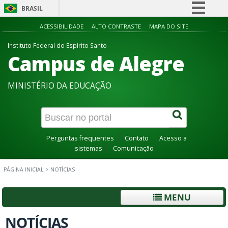
BRASIL
Simplifique!
ACESSIBILIDADE
ALTO CONTRASTE
MAPA DO SITE
Comunica BR
Instituto Federal do Espírito Santo
Campus de Alegre
Participe
Acesso à informação
MINISTÉRIO DA EDUCAÇÃO
Legislação
Canais
Perguntas frequentes
Contato
Acesso a
sistemas
Comunicação
PÁGINA INICIAL
>
NOTÍCIAS
MENU
NOTÍCIAS