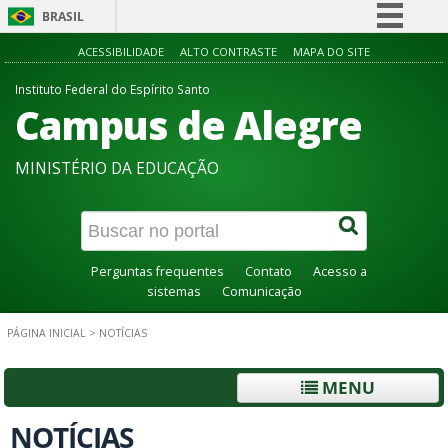
BRASIL
Simplifique!
ACESSIBILIDADE
ALTO CONTRASTE
MAPA DO SITE
Comunica BR
Instituto Federal do Espírito Santo
Campus de Alegre
Participe
Acesso à informação
MINISTÉRIO DA EDUCAÇÃO
Legislação
Canais
Perguntas frequentes
Contato
Acesso a
sistemas
Comunicação
PÁGINA INICIAL
>
NOTÍCIAS
MENU
NOTÍCIAS