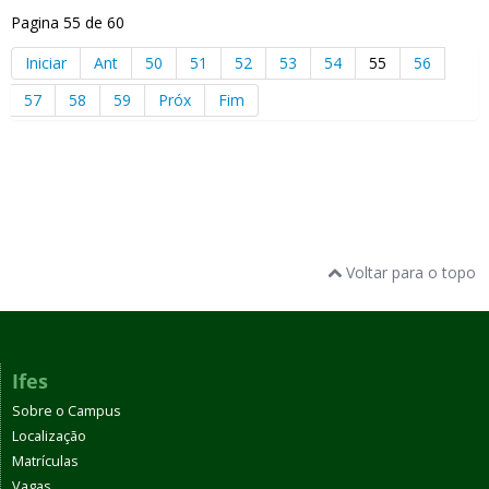
Pagina 55 de 60
Iniciar
Ant
50
51
52
53
54
55
56
57
58
59
Próx
Fim
Voltar para o topo
Ifes
Sobre o Campus
Localização
Matrículas
Vagas