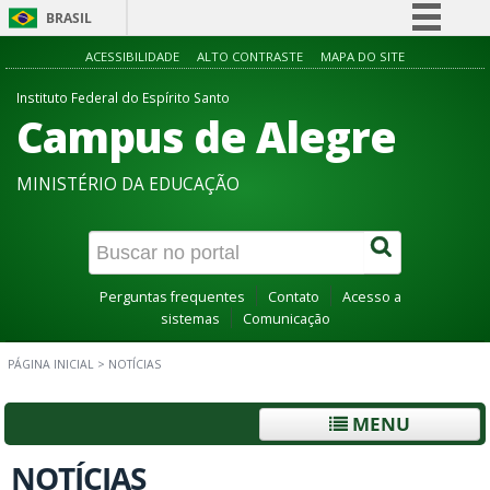
BRASIL
Simplifique!
ACESSIBILIDADE
ALTO CONTRASTE
MAPA DO SITE
Comunica BR
Instituto Federal do Espírito Santo
Campus de Alegre
Participe
Acesso à informação
MINISTÉRIO DA EDUCAÇÃO
Legislação
Canais
Perguntas frequentes
Contato
Acesso a
sistemas
Comunicação
PÁGINA INICIAL
>
NOTÍCIAS
MENU
NOTÍCIAS