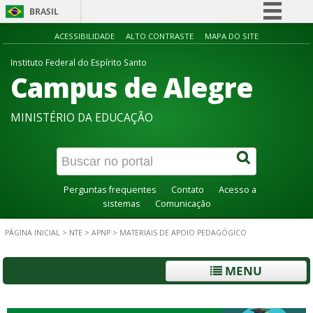
BRASIL
Simplifique!
ACESSIBILIDADE
ALTO CONTRASTE
MAPA DO SITE
Comunica BR
Instituto Federal do Espírito Santo
Campus de Alegre
Participe
Acesso à informação
MINISTÉRIO DA EDUCAÇÃO
Legislação
Canais
Perguntas frequentes
Contato
Acesso a
sistemas
Comunicação
PÁGINA INICIAL
>
NTE
>
APNP
>
MATERIAIS DE APOIO PEDAGÓGICO
MENU