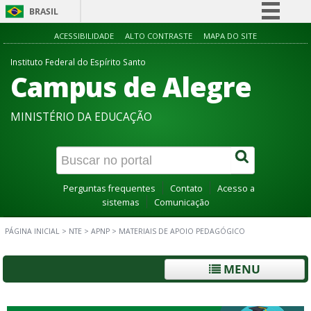
BRASIL
Simplifique!
ACESSIBILIDADE
ALTO CONTRASTE
MAPA DO SITE
Comunica BR
Instituto Federal do Espírito Santo
Campus de Alegre
Participe
Acesso à informação
MINISTÉRIO DA EDUCAÇÃO
Legislação
Canais
Perguntas frequentes
Contato
Acesso a
sistemas
Comunicação
PÁGINA INICIAL
>
NTE
>
APNP
>
MATERIAIS DE APOIO PEDAGÓGICO
MENU