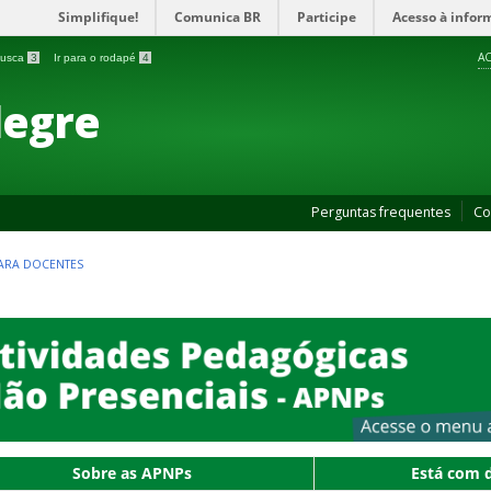
Simplifique!
Comunica BR
Participe
Acesso à infor
AC
 busca
3
Ir para o rodapé
4
legre
Perguntas frequentes
Co
ARA DOCENTES
Sobre as APNPs
Está com 