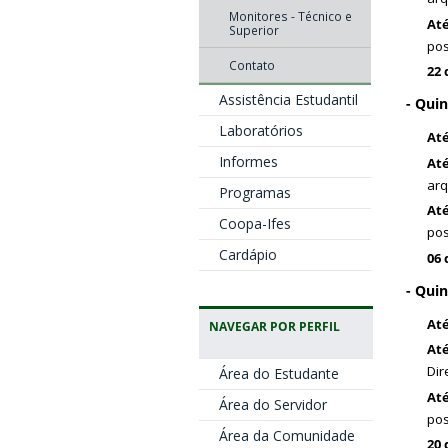
Monitores - Técnico e
Até
Superior
pos
Contato
22 
Assistência Estudantil
- Quin
Laboratórios
Até
Informes
Até
arq
Programas
Até
Coopa-Ifes
pos
Cardápio
06 
- Quin
Até
NAVEGAR POR PERFIL
Até
Dir
Área do Estudante
Até
Área do Servidor
pos
Área da Comunidade
20 