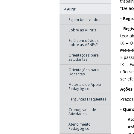
trabal
“De aco
APNP
- Regi
Sejam bem-vindos!
- Regi
Sobre as APNPs
teor ab
Está com dúvidas
IX – O
sobre as APNPs?
meio di
Orientações para
E pass
Estudantes
IX – E
Orientações para
não se
Docentes
ser ef
Materiais de Apoio
Ações 
Pedagógico
Prazos
Perguntas Frequentes
- Quin
Cronograma de
Atividades
Até
Atendimento
Até
Pedagógico
arq