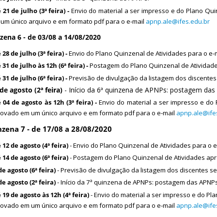
 21 de julho (3ª feira) -
Envio do material a ser impresso e do Plano Qu
um único arquivo e em formato pdf para o e-mail
apnp.ale@ifes.edu.br
zena 6 - de 03/08 a 14/08/2020
 28 de julho (3ª feira) -
Envio do Plano Quinzenal de Atividades para o e-
 31 de julho às 12h (6ª feira) -
Postagem do Plano Quinzenal de Atividad
 31 de julho (6ª feira) -
Previsão de divulgação da listagem dos discentes
de agosto (2ª feira)
- Início da 6ª quinzena de APNPs: postagem das
 04 de agosto às 12h (3ª feira) -
Envio do material a ser impresso e do
ovado em um único arquivo e em formato pdf para o e-mail
apnp.ale@ife
nzena 7 - de 17/08 a 28/08/2020
 12 de agosto (4ª feira)
- Envio do Plano Quinzenal de Atividades para o 
 14 de agosto (6ª feira)
- Postagem do Plano Quinzenal de Atividades ap
de agosto (6ª feira)
- Previsão de divulgação da listagem dos discentes s
de agosto (2ª feira)
- Início da 7ª quinzena de APNPs: postagem das APNPs
 19 de agosto às 12h (4ª feira)
- Envio do material a ser impresso e do P
ovado em um único arquivo e em formato pdf para o e-mail
apnp.ale@ife