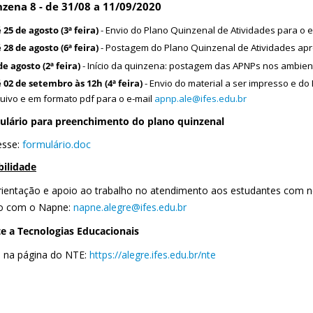
nzena 8 - de 31/08 a 11/09/2020
 25 de agosto (3ª feira)
- Envio do Plano Quinzenal de Atividades para o 
 28 de agosto (6ª feira)
- Postagem do Plano Quinzenal de Atividades ap
de agosto (2ª feira)
- Início da quinzena: postagem das APNPs nos ambient
 02 de setembro às 12h (4ª feira)
- Envio do material a ser impresso e d
uivo e em formato pdf para o e-mail
apnp.ale@ifes.edu.br
ulário para preenchimento do plano quinzenal
esse:
formulário.doc
bilidade
rientação e apoio ao trabalho no atendimento aos estudantes com n
o com o Napne:
napne.alegre@ifes.edu.br
e a Tecnologias Educacionais
a na página do NTE:
https://alegre.ifes.edu.br/nte