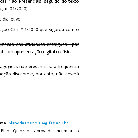
cas Não Presenciais, seguido do texto
lução 01/2020).
dia letivo.
olução CS n º 1/2020 que vigorou com o
alização das atividades entregues - por
l com apresentação digital ou física.
agógicas não presenciais, a frequência
moção discente e, portanto, não deverá
-mail
planodeensino.ale@ifes.edu.br
o Plano Quinzenal aprovado em um único