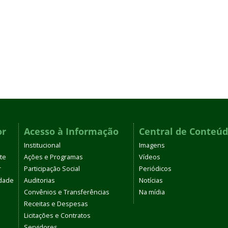
or
Acesso à Informação
Central de Conteú
Institucional
Imagens
te
Ações e Programas
Vídeos
r
Participação Social
Periódicos
dade
Auditorias
Notícias
Convênios e Transferências
Na mídia
Receitas e Despesas
Licitações e Contratos
Servidores