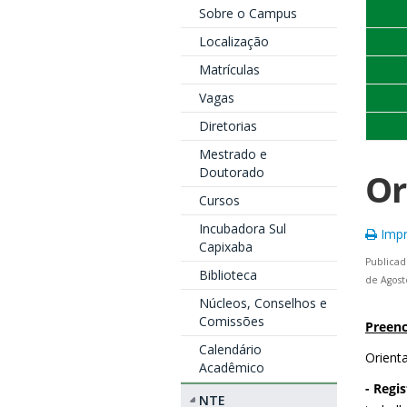
Sobre o Campus
Localização
Matrículas
Vagas
Diretorias
Mestrado e
Doutorado
Or
Cursos
Incubadora Sul
Impr
Capixaba
Publicad
Biblioteca
de Agost
Núcleos, Conselhos e
Comissões
Preenc
Calendário
Orient
Acadêmico
- Regi
NTE