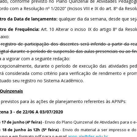
hado, conforme previsto no Plano Quinzenal de Atividades Pedagógi
rdo com a Resolução nº 1/2020” (Incisos VIII e IX do art. 8º da Reso
stro da Data de lançamento:
qualquer dia da semana, desde que seja 
stro de Frequência:
Art. 10 Alterar o inciso IX do artigo 8º da Res
aixo:
 registro de participação dos discentes será inferido a partir da re
gital durante o período de suspensão das aulas presenciais ou ao fina
a a vigorar com a seguinte redação:
xcepcionalmente, durante o período de execução das atividades ped
rá considerada como critério para verificação de rendimento e pro
etuado seu registro no Sistema Acadêmico.
Quinzenais
 previstos para às ações de planejamento referentes às APNPs:
zena 3 - de 22/06 A 03/07/2020
 17 de junho (4ª feira)
- Envio do Plano Quinzenal de Atividades para o e
 18 de junho às 12h (5ª feira)
- Envio do material a ser impresso e d
uivo e em formato pdf para o e-mail
apnp.ale@ifes.edu.br