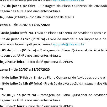
 19 de junho (6ª feira
) - Postagem do Plano Quinzenal de Ativida
tagem das APNPs nos ambientes virtuais.
de junho (2ª feira)
- Início da 3ª quinzena de APNPs.
zena 4 - de 06/07 a 17/07/2020
 30 de junho (3ª feira) -
Envio do Plano Quinzenal de Atividades para o e
 02 de julho às 12h (5ª feira) -
Envio do material a ser impresso e d
uivo e em formato pdf para o e-mail
apnp.ale@ifes.edu.br
 03 de julho (6ª feira) -
Postagem do Plano Quinzenal de Atividad
tagem das APNPs nos ambientes virtuais.
de julho (2ª feira)
- Início da 4ª quinzena de APNPs.
zena 5 - de 20/07 a 31/07/2020
 14 de julho (3ª feira) -
Envio do Plano Quinzenal de Atividades para o e-
 16 de julho às 12h (5ª feira) -
Previsão de divulgação da listagem dos d
en.
 17 de julho (6ª feira) -
Postagem do Plano Quinzenal de Atividad
tagem das APNPs nos ambientes virtuais.
de julho (2ª feira)
- Início da 5ª quinzena de APNPs.