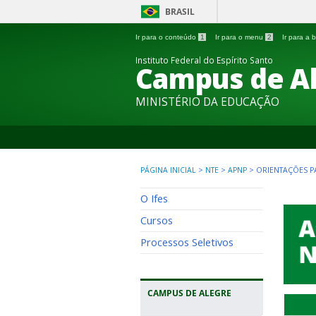
BRASIL
Ir para o conteúdo
1
Ir para o menu
2
Ir para a
Instituto Federal do Espírito Santo
Campus de A
MINISTÉRIO DA EDUCAÇÃO
PÁGINA INICIAL
>
NTE
>
APNP
>
ORIENTAÇÕES P
O Ifes
Cursos
Processos Seletivos
CAMPUS DE ALEGRE