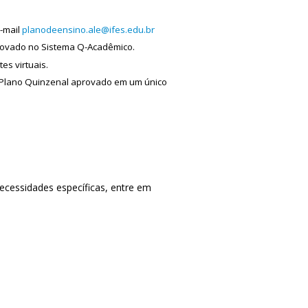
e-mail
planodeensino.ale@ifes.edu.br
rovado no Sistema Q-Acadêmico.
es virtuais.
o Plano Quinzenal aprovado em um único
ecessidades específicas, entre em