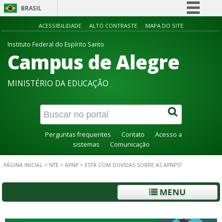
BRASIL
Simplifique!
ACESSIBILIDADE
ALTO CONTRASTE
MAPA DO SITE
Comunica BR
Instituto Federal do Espírito Santo
Campus de Alegre
Participe
Acesso à informação
MINISTÉRIO DA EDUCAÇÃO
Legislação
Canais
Perguntas frequentes
Contato
Acesso a
sistemas
Comunicação
PÁGINA INICIAL
>
NTE
>
APNP
>
ESTÁ COM DÚVIDAS SOBRE AS APNPS?
MENU