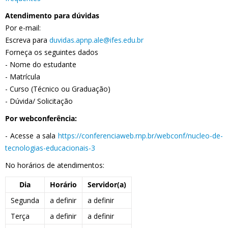
Atendimento para dúvidas
Por e-mail:
Escreva para
duvidas.apnp.ale@ifes.edu.br
Forneça os seguintes dados
- Nome do estudante
- Matrícula
- Curso (Técnico ou Graduação)
- Dúvida/ Solicitação
Por webconferência:
- Acesse a sala
https://conferenciaweb.rnp.br/webconf/nucleo-de-
tecnologias-educacionais-3
No horários de atendimentos:
Dia
Horário
Servidor(a)
Segunda
a definir
a definir
Terça
a definir
a definir