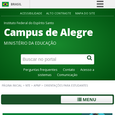
BRASIL
Simplifique!
ACESSIBILIDADE
ALTO CONTRASTE
MAPA DO SITE
Comunica BR
Instituto Federal do Espírito Santo
Campus de Alegre
Participe
Acesso à informação
MINISTÉRIO DA EDUCAÇÃO
Legislação
Canais
Perguntas frequentes
Contato
Acesso a
sistemas
Comunicação
PÁGINA INICIAL
>
NTE
>
APNP
>
ORIENTAÇÕES PARA ESTUDANTES
MENU