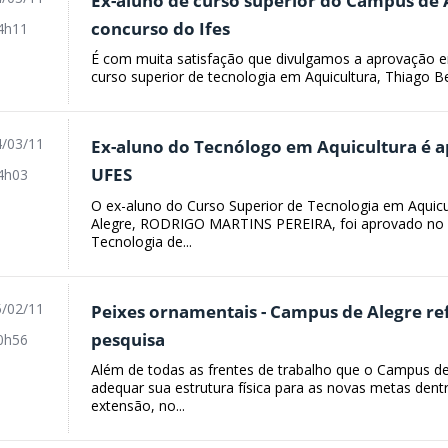
Ex-aluno de curso superior do Campus de
concurso do Ifes
4h11
É com muita satisfação que divulgamos a aprovação e
curso superior de tecnologia em Aquicultura, Thiago B
/03/11
Ex-aluno do Tecnólogo em Aquicultura é 
UFES
4h03
O ex-aluno do Curso Superior de Tecnologia em Aquic
Alegre, RODRIGO MARTINS PEREIRA, foi aprovado no 
Tecnologia de...
/02/11
Peixes ornamentais - Campus de Alegre re
pesquisa
0h56
Além de todas as frentes de trabalho que o Campus de
adequar sua estrutura física para as novas metas dent
extensão, no...