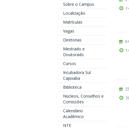
Sobre o Campus
1
Localização
Matrículas
Vagas
Diretorias
04
Mestrado e
1
Doutorado
Cursos
Incubadora Sul
Capixaba
Biblioteca
25
Núcleos, Conselhos e
2
Comissões
Calendário
Acadêmico
NTE