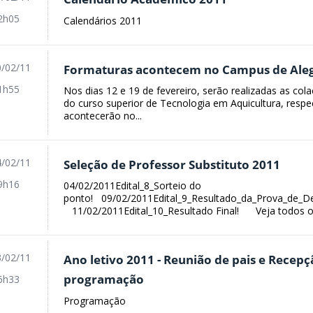
2h05
Calendários 2011
/02/11
Formaturas acontecem no Campus de Ale
1h55
Nos dias 12 e 19 de fevereiro, serão realizadas as col
do curso superior de Tecnologia em Aquicultura, respe
acontecerão no...
/02/11
Seleção de Professor Substituto 2011
9h16
04/02/2011Edital_8_Sorteio do
ponto! 09/02/2011Edital_9_Resultado_da_Prova_de_D
11/02/2011Edital_10_Resultado Final! Veja todos os
/02/11
Ano letivo 2011 - Reunião de pais e Recepçã
programação
6h33
Programação