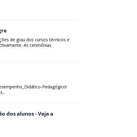
gre
ações de grau dos cursos técnicos e
ctivamente. As cerimônias
esempenho_Didático-Pedagógico!
...
o dos alunos - Veja a