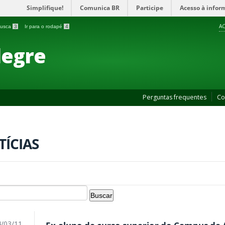
Simplifique!
Comunica BR
Participe
Acesso à infor
AC
 busca
3
Ir para o rodapé
4
legre
Perguntas frequentes
Co
TÍCIAS
/03/11