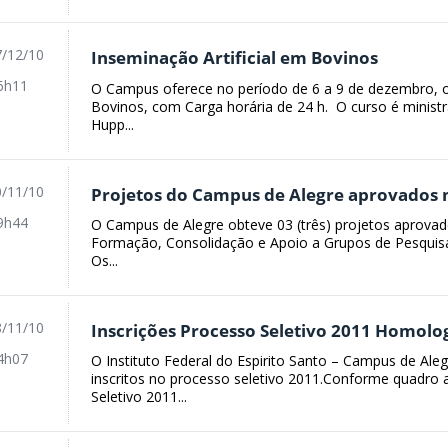
/12/10
Inseminação Artificial em Bovinos
6h11
O Campus oferece no período de 6 a 9 de dezembro, o 
Bovinos, com Carga horária de 24 h. O curso é ministr
Hupp...
/11/10
Projetos do Campus de Alegre aprovados 
9h44
O Campus de Alegre obteve 03 (três) projetos aprovad
Formação, Consolidação e Apoio a Grupos de Pesquisa
Os...
/11/10
Inscrições Processo Seletivo 2011 Homolo
4h07
O Instituto Federal do Espirito Santo – Campus de Al
inscritos no processo seletivo 2011.Conforme quadro 
Seletivo 2011...