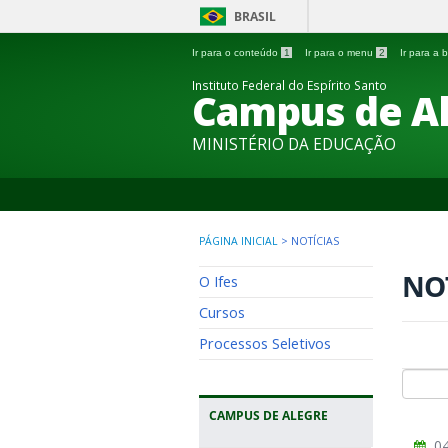
BRASIL
Ir para o conteúdo
1
Ir para o menu
2
Ir para a
Instituto Federal do Espírito Santo
Campus de A
MINISTÉRIO DA EDUCAÇÃO
PÁGINA INICIAL
>
NOTÍCIAS
NO
O Ifes
Cursos
Processos Seletivos
CAMPUS DE ALEGRE
04