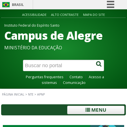
BRASIL
Simplifique!
ACESSIBILIDADE
ALTO CONTRASTE
MAPA DO SITE
Comunica BR
Instituto Federal do Espírito Santo
Campus de Alegre
Participe
Acesso à informação
MINISTÉRIO DA EDUCAÇÃO
Legislação
Canais
Perguntas frequentes
Contato
Acesso a
sistemas
Comunicação
PÁGINA INICIAL
>
NTE
>
APNP
MENU