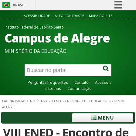
BRASIL
Simplifique!
ACESSIBILIDADE
ALTO CONTRASTE
MAPA DO SITE
Comunica BR
Instituto Federal do Espírito Santo
Campus de Alegre
Participe
Acesso à informação
MINISTÉRIO DA EDUCAÇÃO
Legislação
Canais
Perguntas frequentes
Contato
Acesso a
sistemas
Comunicação
PÁGINA INICIAL
>
NOTÍCIAS
>
VIII ENED - ENCONTRO DE EDUCADORES - IFES DE
ALEGRE
MENU
VIII ENED - Encontro de