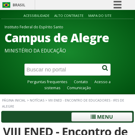
BRASIL
Simplifique!
ACESSIBILIDADE
ALTO CONTRASTE
MAPA DO SITE
Comunica BR
Instituto Federal do Espírito Santo
Campus de Alegre
Participe
Acesso à informação
MINISTÉRIO DA EDUCAÇÃO
Legislação
Canais
Perguntas frequentes
Contato
Acesso a
sistemas
Comunicação
PÁGINA INICIAL
>
NOTÍCIAS
>
VIII ENED - ENCONTRO DE EDUCADORES - IFES DE
ALEGRE
MENU
VIII ENED - Encontro de