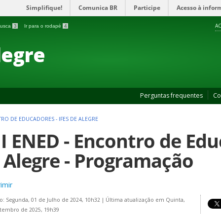
Simplifique!
Comunica BR
Participe
Acesso à infor
AC
 busca
3
Ir para o rodapé
4
legre
Perguntas frequentes
Co
NTRO DE EDUCADORES - IFES DE ALEGRE
II ENED - Encontro de Edu
 Alegre - Programação
imir
o: Segunda, 01 de Julho de 2024, 10h32
|
Última atualização em Quinta,
tembro de 2025, 19h39