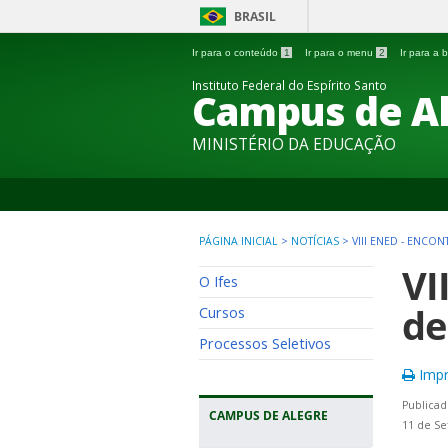
BRASIL
Ir para o conteúdo
1
Ir para o menu
2
Ir para a
Instituto Federal do Espírito Santo
Campus de A
MINISTÉRIO DA EDUCAÇÃO
PÁGINA INICIAL
>
NOTÍCIAS
>
VIII ENED - ENCO
VI
O Ifes
de
Cursos
Processos Seletivos
Impr
Publicad
CAMPUS DE ALEGRE
11 de Se