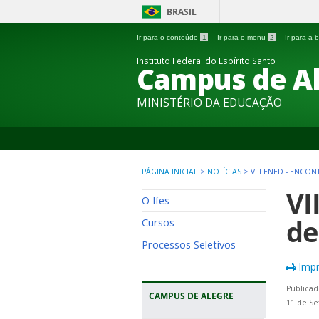
BRASIL
Ir para o conteúdo
1
Ir para o menu
2
Ir para a
Instituto Federal do Espírito Santo
Campus de A
MINISTÉRIO DA EDUCAÇÃO
PÁGINA INICIAL
>
NOTÍCIAS
>
VIII ENED - ENCO
VI
O Ifes
de
Cursos
Processos Seletivos
Impr
Publicad
CAMPUS DE ALEGRE
11 de Se