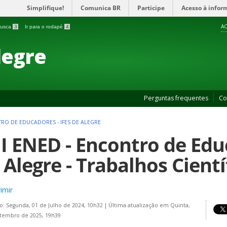
Simplifique!
Comunica BR
Participe
Acesso à infor
AC
 busca
3
Ir para o rodapé
4
legre
Perguntas frequentes
Co
NTRO DE EDUCADORES - IFES DE ALEGRE
II ENED - Encontro de Edu
 Alegre - Trabalhos Cientí
imir
o: Segunda, 01 de Julho de 2024, 10h32
|
Última atualização em Quinta,
tembro de 2025, 19h39