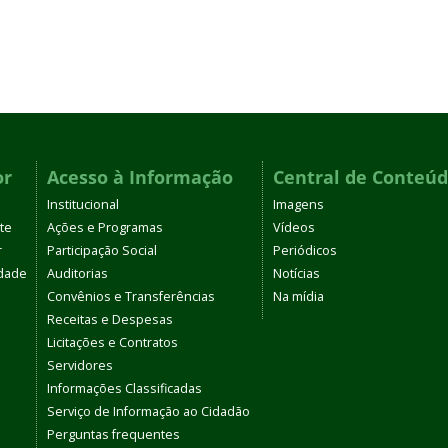
or
Acesso à Informação
Central de Conteú
Institucional
Imagens
te
Ações e Programas
Vídeos
r
Participação Social
Periódicos
dade
Auditorias
Notícias
Convênios e Transferências
Na mídia
Receitas e Despesas
Licitações e Contratos
Servidores
Informações Classificadas
Serviço de Informação ao Cidadão
Perguntas frequentes