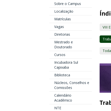
Sobre o Campus
Localização
Índi
Matrículas
Vagas
VIII 
Diretorias
Traba
Mestrado e
Doutorado
Toda
Cursos
Incubadora Sul
Capixaba
Biblioteca
Núcleos, Conselhos e
Comissões
Calendário
Acadêmico
Trab
NTE