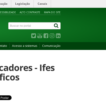
mação
Legislação
Canais
ESSIBILIDADE
ALTO CONTRASTE
MAPA DO SITE
ntato
Acesso a sistemas
Comunicação
cadores - Ifes
ficos