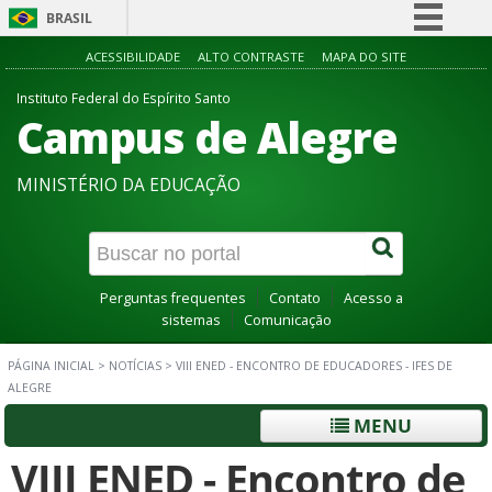
BRASIL
Simplifique!
ACESSIBILIDADE
ALTO CONTRASTE
MAPA DO SITE
Comunica BR
Instituto Federal do Espírito Santo
Campus de Alegre
Participe
Acesso à informação
MINISTÉRIO DA EDUCAÇÃO
Legislação
Canais
Perguntas frequentes
Contato
Acesso a
sistemas
Comunicação
PÁGINA INICIAL
>
NOTÍCIAS
>
VIII ENED - ENCONTRO DE EDUCADORES - IFES DE
ALEGRE
MENU
VIII ENED - Encontro de